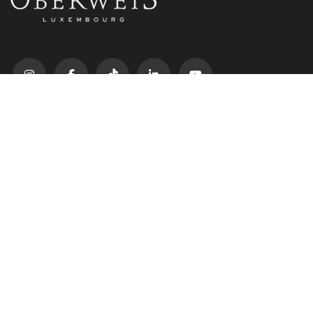
Liens utiles
Pâtisserie
Chocolats
Traiteur
Événements
La Maison
Lanceur d'alerte
Services
Livraison