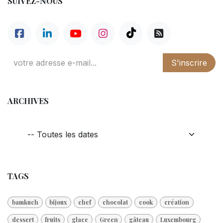
SUIVEZ-NOUS
S'inscrire
ARCHIVES
TAGS
bamkuch
bijoux
chef
chocolat
cook
création
dessert
fruits
glace
Green
gâteau
Luxembourg