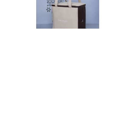
in
Actualités
Oberweis SA, Le Service Clients Oberweis E-Shop
25 novembre 2019
PARTAGER CET ARTICLE