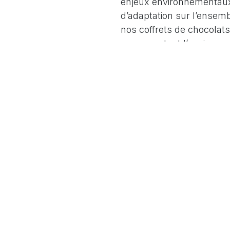
enjeux environnementaux,
d’adaptation sur l’ensemb
nos coffrets de chocolats
en respectant l’environn