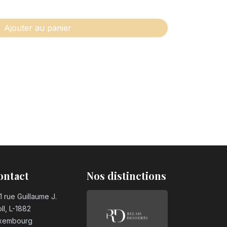
Ajouter au panier
ontact
Nos distinctions
1 rue Guillaume J.
ll, L-1882
xembourg