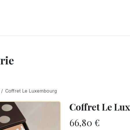
LANGERIE
GLACES
CONFISERIE
TRAITEUR
ENTREPRISES
B
rie
Coffret Le Luxembourg
Coffret Le L
66,80
€