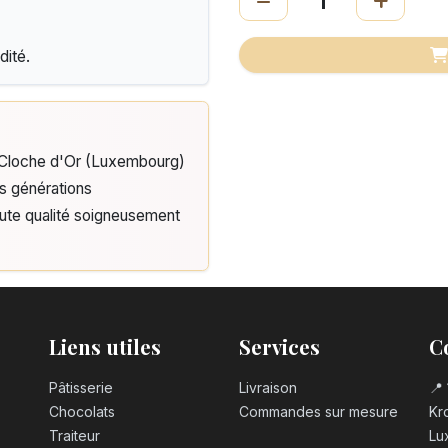
dité.
e Cloche d'Or (Luxembourg)
is générations
aute qualité soigneusement
Liens utiles
Services
C
Pâtisserie
Livraison
📍 
Chocolats
Commandes sur mesure
Kro
Traiteur
Lu