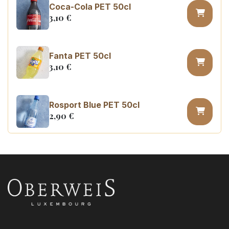
Coca-Cola PET 50cl
3,10
€
Fanta PET 50cl
3,10
€
Rosport Blue PET 50cl
2,90
€
Coca Cola zero sugar PET 50cl
3,10
€