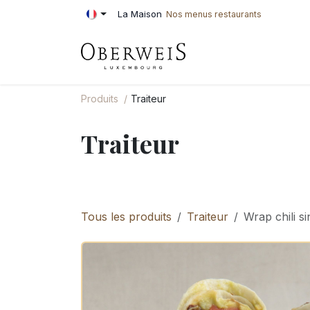
Se rendre au contenu
La Maison
Nos menus restaurants
PÂTISSERIE
BOU
Produits
Traiteur
Traiteur
Tous les produits
Traiteur
Wrap chili s