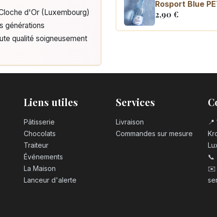
Rosport Blue PE
e Cloche d'Or (Luxembourg)
2,90
€
is générations
aute qualité soigneusement
Coca Cola zero 
3,10
€
Liens utiles
Services
C
Pâtisserie
Livraison
📍 
Chocolats
Commandes sur mesure
Kro
Traiteur
Lu
Événements
📞
La Maison
✉️
Lanceur d'alerte
se