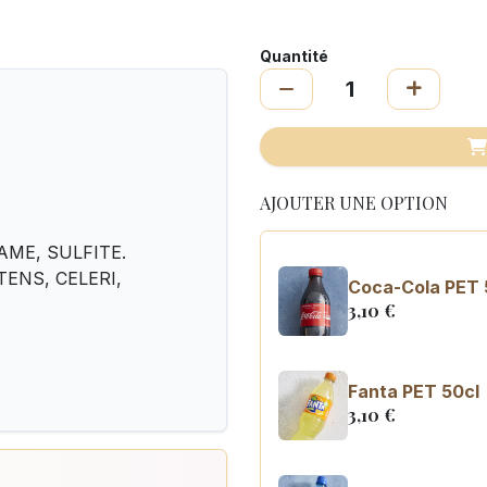
Quantité
AJOUTER UNE OPTION
AME, SULFITE.
UTENS, CELERI,
Coca-Cola PET 
3,10
€
Fanta PET 50cl
3,10
€