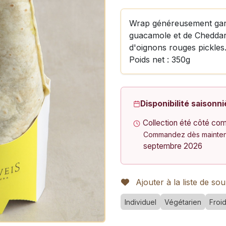
Wrap généreusement garni
guacamole et de Cheddar
d'oignons rouges pickles
Poids net : 350g
Disponibilité saisonni
Collection été côté com
Commandez dès maintena
septembre 2026
Ajouter à la liste de sou
Individuel
Végétarien
Froi