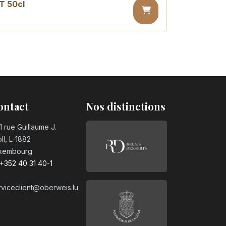
T 50cl
sugar PET 50cl
ontact
Nos distinctions
1 rue Guillaume J.
ll, L-1882
xembourg
+352 40 31 40-1
rviceclient@oberweis.lu