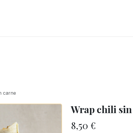
LANGERIE
GLACES
CONFISERIE
TRAITEUR
ENTREPRISES
B
in carne
Wrap chili sin
8,50
€