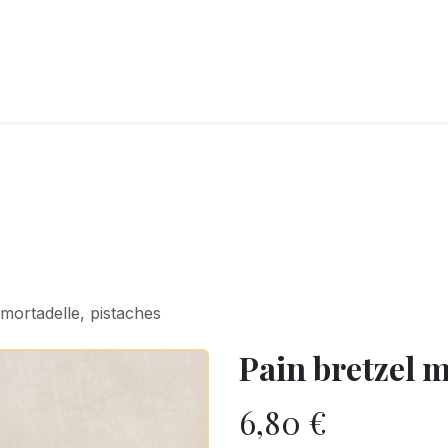
LANGERIE
GLACES
CONFISERIE
TRAITEUR
ENTREPRISES
B
 mortadelle, pistaches
Pain bretzel m
6,80
€