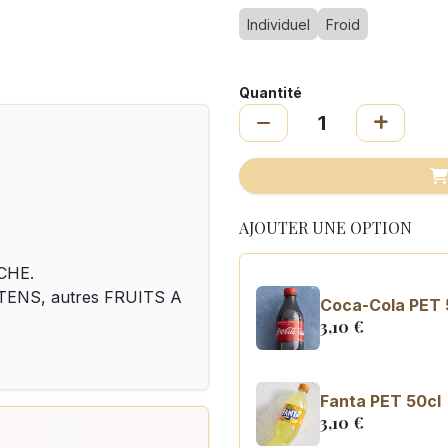
Individuel
Froid
Quantité
AJOUTER UNE OPTION
CHE.
LUTENS, autres FRUITS A
Coca-Cola PET 
3,10
€
Fanta PET 50cl
3,10
€