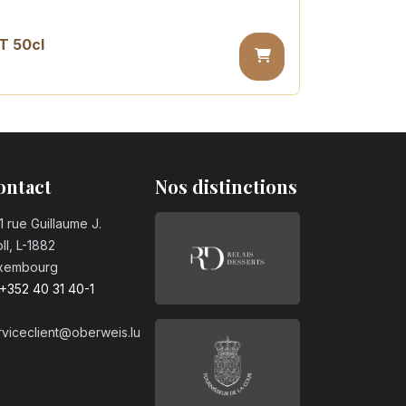
T 50cl
sugar PET 50cl
ontact
Nos distinctions
1 rue Guillaume J.
ll, L-1882
xembourg
+352 40 31 40-1
rviceclient@oberweis.lu