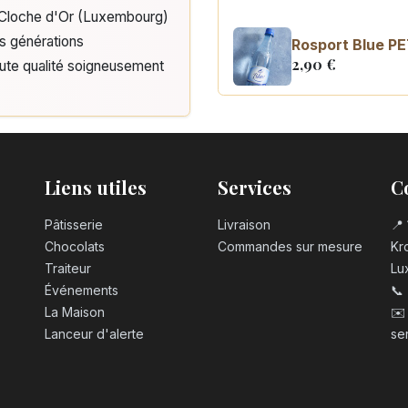
e Cloche d'Or (Luxembourg)
is générations
Rosport Blue PE
2,90
€
aute qualité soigneusement
Coca Cola zero 
3,10
€
Liens utiles
Services
C
Pâtisserie
Livraison
📍 
Chocolats
Commandes sur mesure
Kro
Traiteur
Lu
Événements
📞
La Maison
✉️
Lanceur d'alerte
se