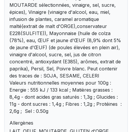
MOUTARDE sélectionnées, vinaigre, sel, sucre,
épices), Vinaigre (vinaigre d'alcool, eau, miel,
infusion de plantes, caramel aromatique
malté(extrait de malt d'ORGE),conservateur
E228(SULFITE)), Mayonnaise (huile de colza
(78%), eau, ŒUF et jaune d'ŒUF (8,9% dont 5%
de jaune d'ŒUF) (de poules élevées en plein air),
vinaigre d'alcool, sucre, sel, jus de citron
concentré, antioxydant (E385), arômes, extrait de
paprika), Persil, Sel, Poivre blanc. Peut contenir
des traces de : SOJA, SESAME, CELERI
Valeurs nutritionnelles moyennes pour 100g :
Energie : 555 kJ / 133 kcal ; Matières grasses :
8,4g - dont acides gras saturés : 1,3g ; Glucides :
11g - dont sucres : 1,4g ; Fibres : 1,2g ; Protéines :
2,6g ; Sel : 0.50g
Allergènes
LAIT, OEUF, MOUTARDE, GLUTEN d'ORGE,