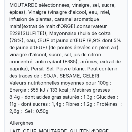
MOUTARDE sélectionnées, vinaigre, sel, sucre,
épices), Vinaigre (vinaigre d'alcool, eau, miel,
infusion de plantes, caramel aromatique
malté(extrait de malt d'ORGE),conservateur
E228(SULFITE)), Mayonnaise (huile de colza
(78%), eau, ŒUF et jaune d'ŒUF (8,9% dont 5%
de jaune d'ŒUF) (de poules élevées en plein air),
vinaigre d'alcool, sucre, sel, jus de citron
concentré, antioxydant (E385), arômes, extrait de
paprika), Persil, Sel, Poivre blanc. Peut contenir
des traces de : SOJA, SESAME, CELERI
Valeurs nutritionnelles moyennes pour 100g :
Energie : 555 kJ / 133 kcal ; Matières grasses :
8,4g - dont acides gras saturés : 1,3g ; Glucides :
11g - dont sucres : 1,4g ; Fibres : 1,2g ; Protéines :
2,6g ; Sel : 0.50g
Allergènes
LAIT, OEUF, MOUTARDE, GLUTEN d'ORGE,