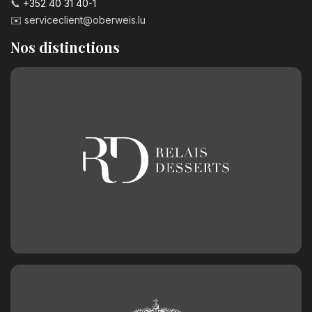
📞
+352 40 31 40-1
✉️
serviceclient@oberweis.lu
Nos distinctions