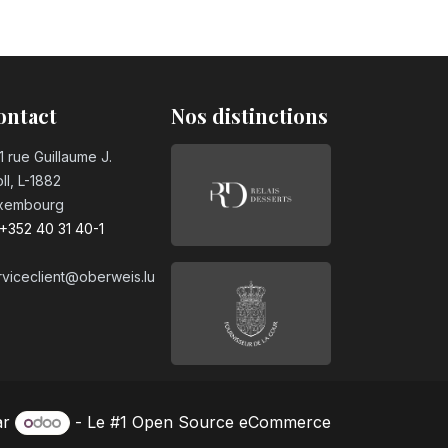
ontact
Nos distinctions
1 rue Guillaume J.
ll, L-1882
xembourg
+352 40 31 40-1
rviceclient@oberweis.lu
ar
- Le #1
Open Source eCommerce