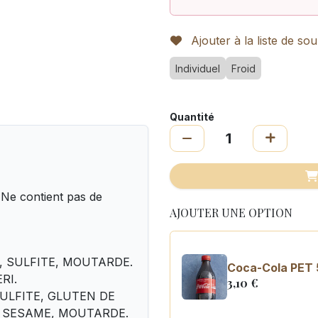
Ajouter à la liste de sou
Individuel
Froid
Quantité
. Ne contient pas de
AJOUTER UNE OPTION
E, SULFITE, MOUTARDE.
Coca-Cola PET 
ERI.
3,10
€
, SULFITE, GLUTEN DE
OJA, SESAME, MOUTARDE.