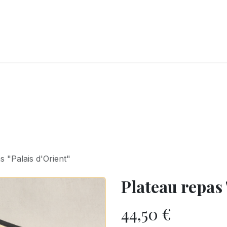
LANGERIE
GLACES
CONFISERIE
TRAITEUR
ENTREPRISES
B
s "Palais d'Orient"
Plateau repas 
44,50
€