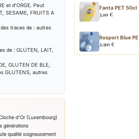
E et d'ORGE. Peut
Fanta PET 50cl
AIT, SESAME, FRUITS A
3,10
€
es traces de : autres
Rosport Blue PE
2,90
€
ces de : GLUTEN, LAIT,
NDE, GLUTEN DE BLE,
Coca Cola zero 
3,10
€
tres GLUTENS, autres
e Cloche d'Or (Luxembourg)
is générations
aute qualité soigneusement