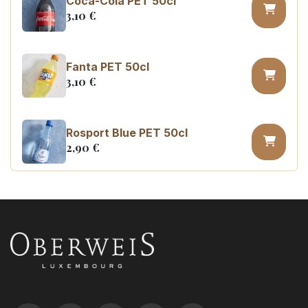
Coca-Cola PET 50cl
3,10
€
Fanta PET 50cl
3,10
€
Rosport Blue PET 50cl
2,90
€
Coca Cola zero sugar PET 50cl
3,10
€