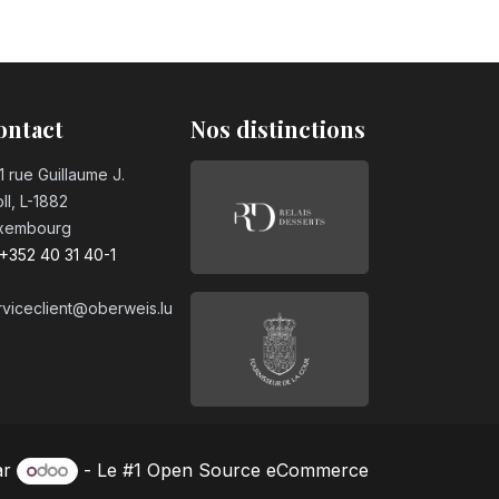
ontact
Nos distinctions
1 rue Guillaume J.
ll, L-1882
xembourg
+352 40 31 40-1
rviceclient@oberweis.lu
ar
- Le #1
Open Source eCommerce