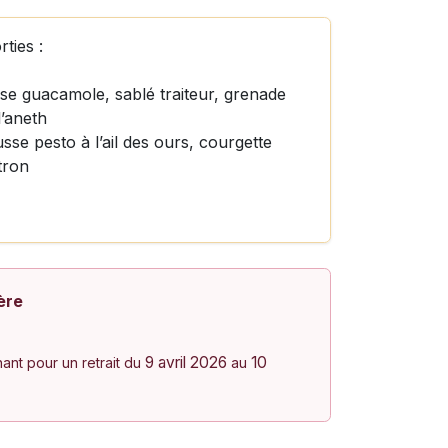
ties :
e guacamole, sablé traiteur, grenade
’aneth
se pesto à l’ail des ours, courgette
tron
ère
9 avril 2026
10
nt pour un retrait du
au