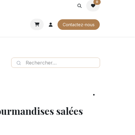
0
ROCHURES
Contactez-nous
ourmandises salées