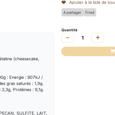
Ajouter à la liste de sou
A partager
Froid
Quantité
gélatine (cheesecake,
0g : Energie : 907kJ /
es gras saturés : 1,9g.
 2,3g, Protéines : 9,1g.
PECAN, SULFITE, LAIT,