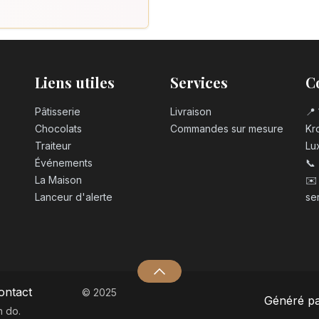
Liens utiles
Services
C
Pâtisserie
Livraison
📍 
Chocolats
Commandes sur mesure
Kro
Traiteur
Lu
Événements
📞
La Maison
✉️
Lanceur d'alerte
se
ontact
© 2025
Généré p
n do.