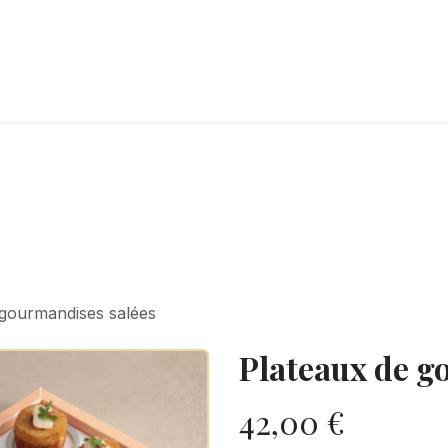
LANGERIE
GLACES
CONFISERIE
TRAITEUR
ENTREPRISES
B
 gourmandises salées
Plateaux de g
42,00
€