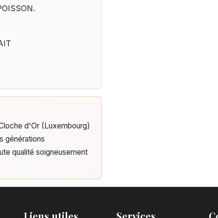
 POISSON.
AIT
e Cloche d'Or (Luxembourg)
is générations
aute qualité soigneusement
Liens utiles
Services
C