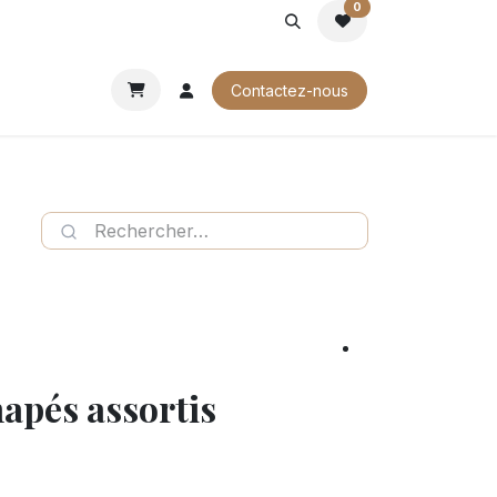
0
ROCHURES
Contactez-nous
napés assortis