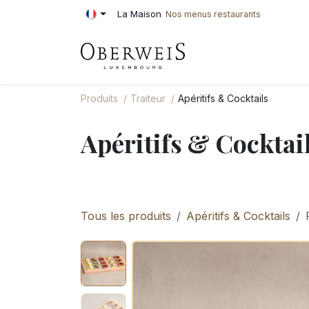
Se rendre au contenu
La Maison
Nos menus restaurants
PÂTISSERIE
BOU
Produits
Traiteur
Apéritifs & Cocktails
Apéritifs & Cocktai
Tous les produits
Apéritifs & Cocktails