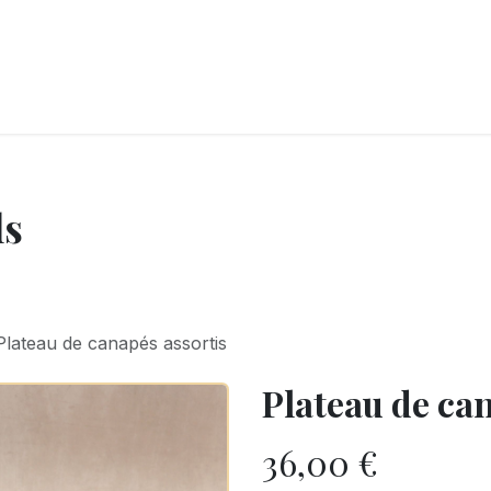
LANGERIE
GLACES
CONFISERIE
TRAITEUR
ENTREPRISES
B
ls
Plateau de canapés assortis
Plateau de ca
36,00
€