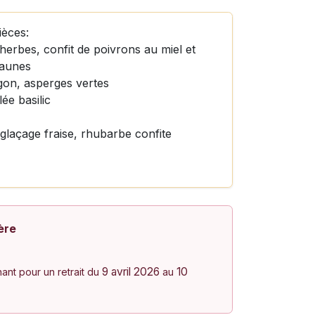
ièces:
erbes, confit de poivrons au miel et
jaunes
on, asperges vertes
ée basilic
 glaçage fraise, rhubarbe confite
ère
9 avril 2026
10
nt pour un retrait du
au