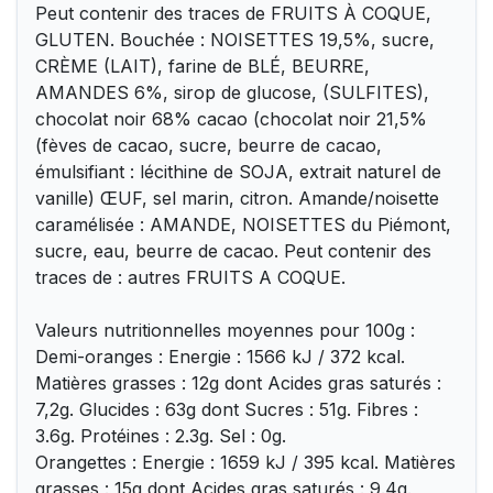
Peut contenir des traces de FRUITS À COQUE,
GLUTEN. Bouchée : NOISETTES 19,5%, sucre,
CRÈME (LAIT), farine de BLÉ, BEURRE,
AMANDES 6%, sirop de glucose, (SULFITES),
chocolat noir 68% cacao (chocolat noir 21,5%
(fèves de cacao, sucre, beurre de cacao,
émulsifiant : lécithine de SOJA, extrait naturel de
vanille) ŒUF, sel marin, citron. Amande/noisette
caramélisée : AMANDE, NOISETTES du Piémont,
sucre, eau, beurre de cacao. Peut contenir des
traces de : autres FRUITS A COQUE.
Valeurs nutritionnelles moyennes pour 100g :
Demi-oranges : Energie : 1566 kJ / 372 kcal.
Matières grasses : 12g dont Acides gras saturés :
7,2g. Glucides : 63g dont Sucres : 51g. Fibres :
3.6g. Protéines : 2.3g. Sel : 0g.
Orangettes : Energie : 1659 kJ / 395 kcal. Matières
grasses : 15g dont Acides gras saturés : 9.4g.