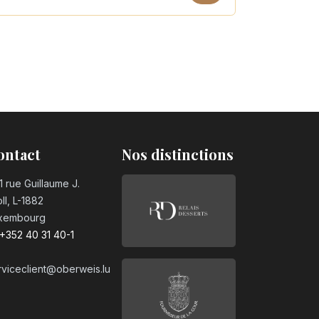
sugar PET 50cl
ontact
Nos distinctions
1 rue Guillaume J.
ll, L-1882
xembourg
+352 40 31 40-1
rviceclient@oberweis.lu