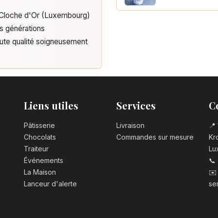
e Cloche d'Or (Luxembourg)
Coca Cola zero 
is générations
3,10
€
aute qualité soigneusement
Liens utiles
Services
C
Pâtisserie
Livraison
📍 
Chocolats
Commandes sur mesure
Kro
Traiteur
Lu
Événements
📞
La Maison
✉️
Lanceur d'alerte
se