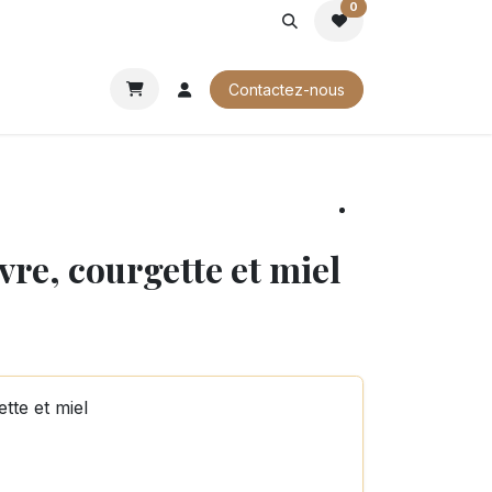
0
ROCHURES
Contactez-nous
re, courgette et miel
tte et miel