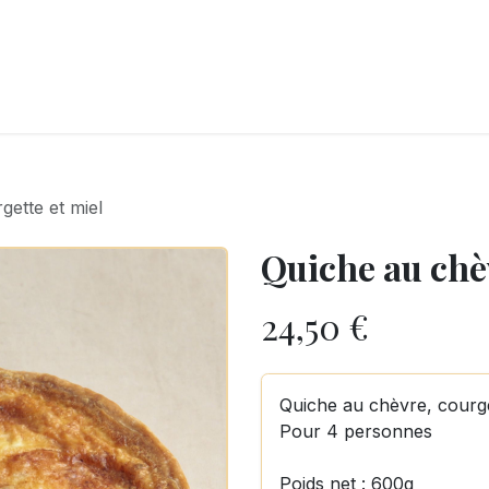
LANGERIE
GLACES
CONFISERIE
TRAITEUR
ENTREPRISES
B
gette et miel
Quiche au chèv
24,50
€
Quiche au chèvre, courge
Pour 4 personnes
Poids net : 600g