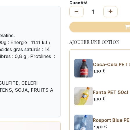
Quantité
latine.
AJOUTER UNE OPTION
g : Energie : 1141 kJ /
acides gras saturés : 14
Fibres : 0,8 g ; Protéines :
Coca-Cola PET 
3,10
€
SULFITE, CELERI
GLUTENS, SOJA, FRUITS A
Fanta PET 50cl
3,10
€
Rosport Blue PE
2,90
€