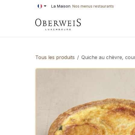
Se rendre au contenu
La Maison
Nos menus restaurants
PÂTISSERIE
BOU
Tous les produits
Quiche au chèvre, cour