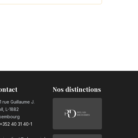
ontact
Nos distinctions
1 rue Guillaume J.
ll, L-1882
xembourg
+352 40 31 40-1