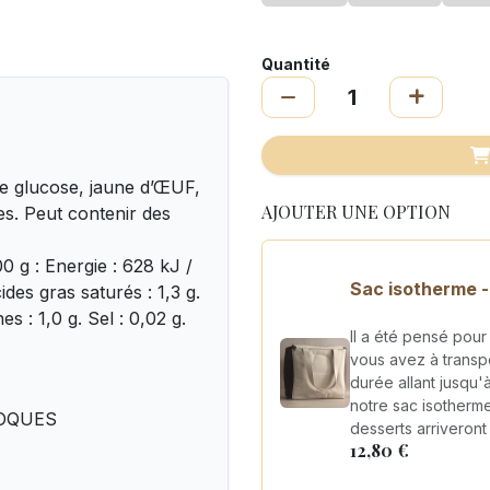
Quantité
e glucose, jaune d’ŒUF,
AJOUTER UNE OPTION
les. Peut contenir des
 g : Energie : 628 kJ /
Sac isotherme -
ides gras saturés : 1,3 g.
s : 1,0 g. Sel : 0,02 g.
Il a été pensé pou
vous avez à transpo
durée allant jusqu'à
notre sac isotherm
 COQUES
desserts arriveront 
12,80
€