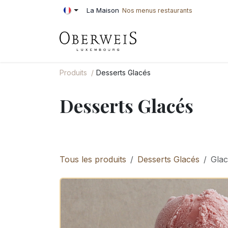
Se rendre au contenu
La Maison
Nos menus restaurants
PÂTISSERIE
BOU
Produits
Desserts Glacés
Desserts Glacés
Tous les produits
Desserts Glacés
Glac