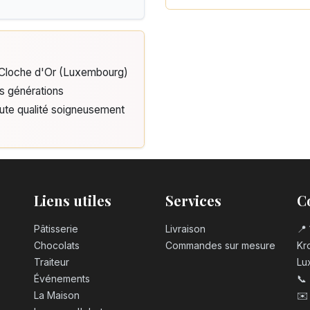
e Cloche d'Or (Luxembourg)
is générations
aute qualité soigneusement
Liens utiles
Services
C
Pâtisserie
Livraison
📍 
Chocolats
Commandes sur mesure
Kro
Traiteur
Lu
Événements
📞
La Maison
✉️