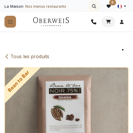
Se rendre au contenu
0
La Maison
Nos menus restaurants
Tous les produits
Bean to Bar