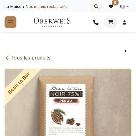
Se rendre au contenu
0
La Maison
Nos menus restaurants
Tous les produits
Bean to Bar