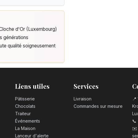
e Cloche d'Or (Luxembourg)
is générations
aute qualité soigneusement
Liens utiles
Services
C
Pâtisserie
Livraison
📍 
Chocolats
Commandes sur mesure
Kro
Traiteur
Lu
Événements
📞
La Maison
✉️
Lanceur d'alerte
se