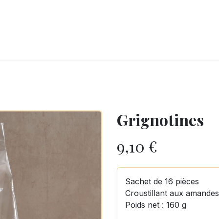
LANGERIE
GLACES
CONFISERIE
TRAITEUR
ENTREPRISES
B
Grignotines
9,10
€
Sachet de 16 pièces
Croustillant aux amandes 
Poids net : 160 g