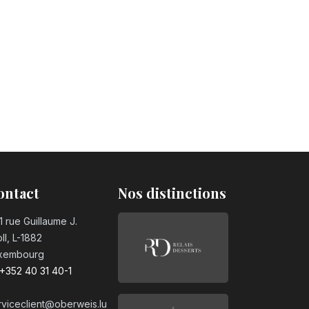
ontact
Nos distinctions
1 rue Guillaume J.
ll, L-1882
xembourg
+352 40 31 40-1
rviceclient@oberweis.lu