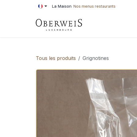
Se rendre au contenu
La Maison
Nos menus restaurants
PÂTISSERIE
BOU
Tous les produits
Grignotines