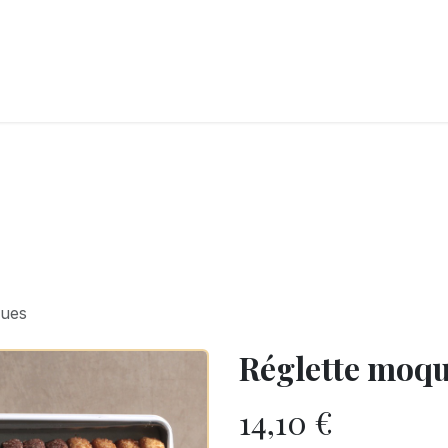
LANGERIE
GLACES
CONFISERIE
TRAITEUR
ENTREPRISES
B
ques
Réglette moq
14,10
€