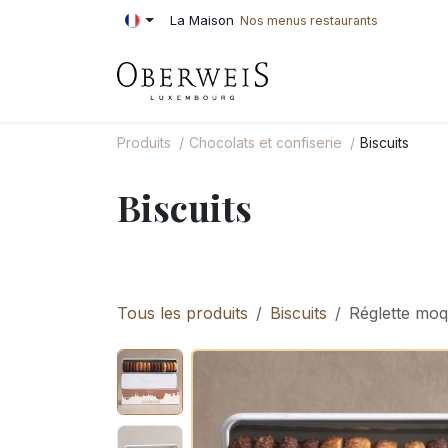
Se rendre au contenu
La Maison
Nos menus restaurants
PÂTISSERIE
BOU
Produits
Chocolats et confiserie
Biscuits
Biscuits
Tous les produits
Biscuits
Réglette mo