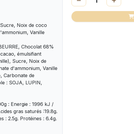
Sucre, Noix de coco
d'ammonium, Vanille
, BEURRE, Chocolat 68%
cacao, émulsifiant
nille), Sucre, Noix de
nate d'ammonium, Vanille
, Carbonate de
ble : SOJA, LUPIN,
0g : Energie : 1996 kJ /
cides gras saturés :19.8g.
s : 2.5g. Protéines : 6.4g.