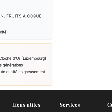
UPIN, FRUITS A COQUE
dité.
e Cloche d'Or (Luxembourg)
is générations
aute qualité soigneusement
Liens utiles
Services
C