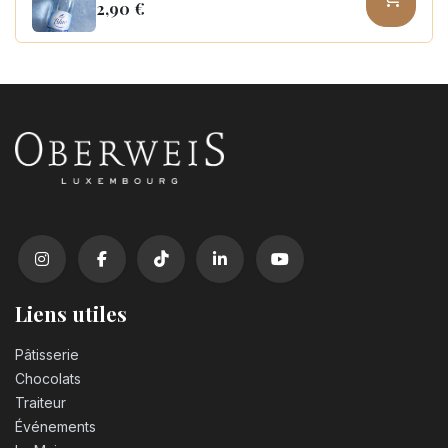
2,90
€
Coca Cola zero sugar PET 50cl
3,10
€
Liens utiles
Pâtisserie
Chocolats
Traiteur
Événements