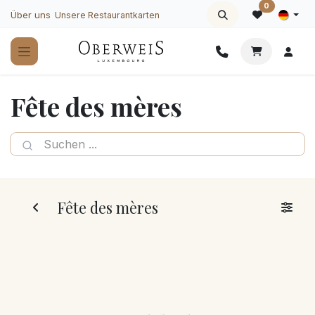
Zum Inhalt springen
0
Über uns
Unsere Restaurantkarten
Fête des mères
Fête des mères