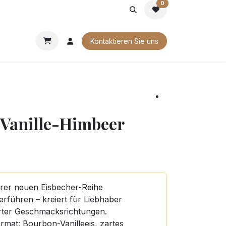
0
G
FIRMENGESCHENKE
UNSERE BROSCHÜREN
Kontaktieren Sie uns
 Vanille-Himbeer
erer neuen Eisbecher-Reihe
rführen – kreiert für Liebhaber
erter Geschmacksrichtungen.
mat: Bourbon-Vanilleeis, zartes