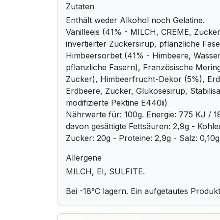
Zutaten
Enthält weder Alkohol noch Gelatine.
Vanilleeis (41% - MILCH, CREME, Zucker,
invertierter Zuckersirup, pflanzliche Faser
Himbeersorbet (41% - Himbeere, Wasser,
pflanzliche Fasern), Französische Merin
Zucker), Himbeerfrucht-Dekor (5%), Er
Erdbeere, Zucker, Glukosesirup, Stabilisat
modifizierte Pektine E440ii)
Nährwerte für: 100g. Energie: 775 KJ / 18
davon gesättigte Fettsäuren: 2,9g - Kohl
Zucker: 20g - Proteine: 2,9g - Salz: 0,10g
Allergene
MILCH, EI, SULFITE.
Bei -18°C lagern. Ein aufgetautes Produkt