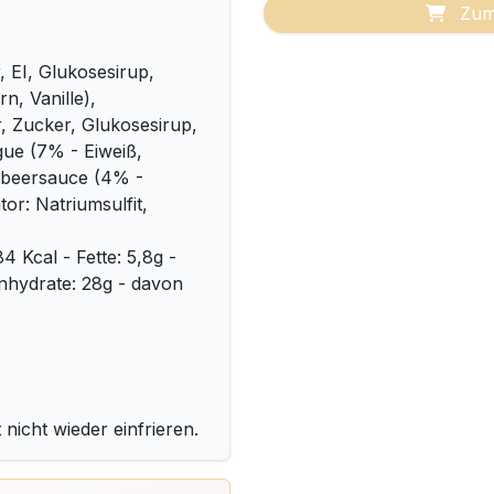
Zum
 EI, Glukosesirup,
n, Vanille),
 Zucker, Glukosesirup,
gue (7% - Eiweiß,
dbeersauce (4% -
or: Natriumsulfit,
4 Kcal - Fette: 5,8g -
enhydrate: 28g - davon
 nicht wieder einfrieren.