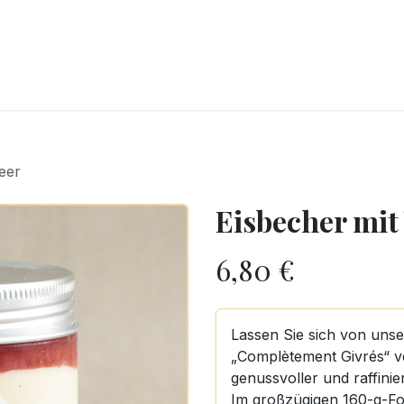
CKEREI
SPEISEEIS
SCHOKOLADE & SÜSSE FREUDEN
SNACKIN
eer
Eisbecher mit
6,80
€
Lassen Sie sich von uns
„Complètement Givrés“ ve
genussvoller und raffini
Im großzügigen 160-g-For