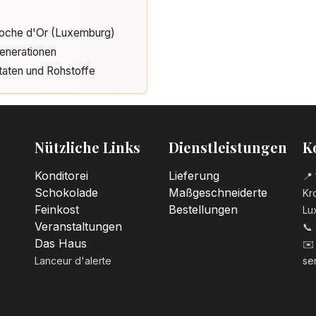
Cloche d'Or (Luxemburg)
enerationen
taten und Rohstoffe
Nützliche Links
Dienstleistungen
K
Konditorei
Lieferung
📍 
Schokolade
Maßgeschneiderte
Kro
Feinkost
Bestellungen
Lu
Veranstaltungen
📞
Das Haus
✉️
Lanceur d'alerte
se