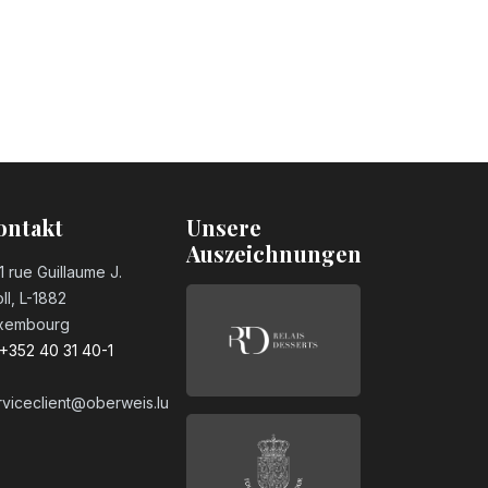
ontakt
Unsere
Auszeichnungen
1 rue Guillaume J.
ll, L-1882
xembourg
+352 40 31 40-1
rviceclient@oberweis.lu