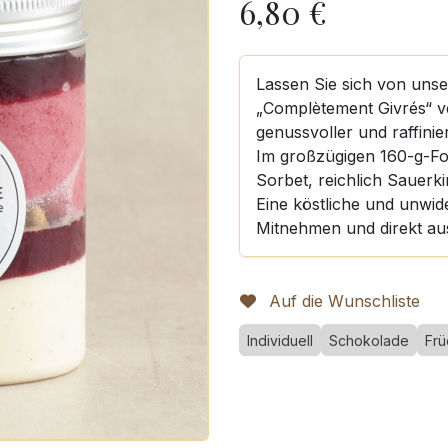
6,80
€
Lassen Sie sich von uns
„Complètement Givrés“ ve
genussvoller und raffini
Im großzügigen 160-g-Fo
Sorbet, reichlich Sauerk
Eine köstliche und unwide
Mitnehmen und direkt au
Auf die Wunschliste
Individuell
Schokolade
Frü