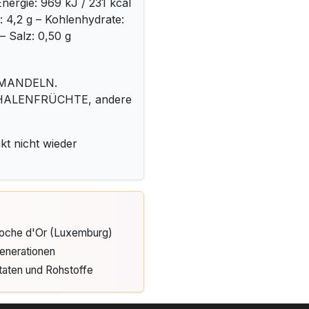
nergie: 969 kJ / 231 kcal
n: 4,2 g – Kohlenhydrate:
– Salz: 0,50 g
 MANDELN.
SCHALENFRÜCHTE, andere
kt nicht wieder
Cloche d'Or (Luxemburg)
enerationen
taten und Rohstoffe