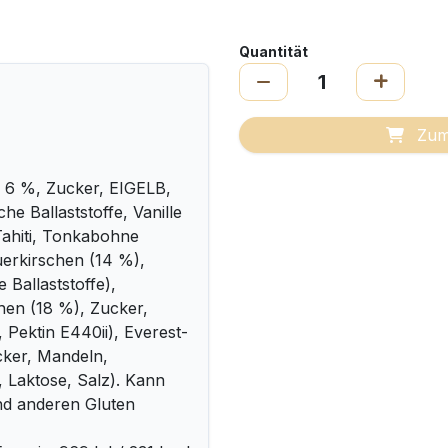
Quantität
Zum
6 %, Zucker, EIGELB,
he Ballaststoffe, Vanille
ahiti, Tonkabohne
uerkirschen (14 %),
 Ballaststoffe),
hen (18 %), Zucker,
, Pektin E440ii), Everest-
cker, Mandeln,
t, Laktose, Salz). Kann
d anderen Gluten