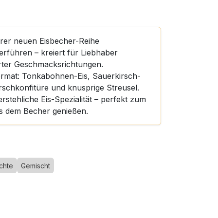
erer neuen Eisbecher-Reihe
rführen – kreiert für Liebhaber
erter Geschmacksrichtungen.
rmat: Tonkabohnen-Eis, Sauerkirsch-
irschkonfitüre und knusprige Streusel.
rstehliche Eis-Spezialität – perfekt zum
s dem Becher genießen.
chte
Gemischt