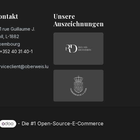
ontakt
Unsere
Auszeichnungen
1 rue Guillaume J.
ll, L-1882
xembourg
+352 40 31 40-1
rviceclient@oberweis.lu
- Die #1
Open-Source-E-Commerce