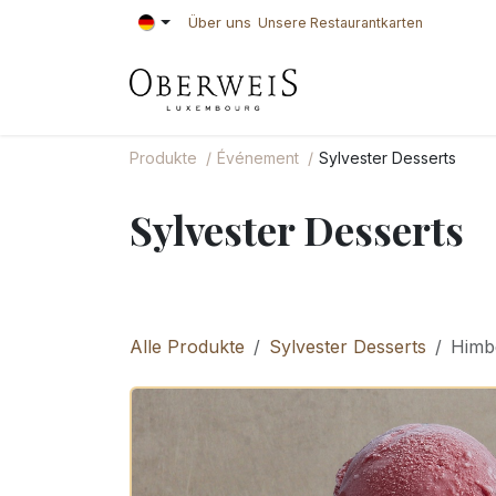
Zum Inhalt springen
Über uns
Unsere Restaurantkarten
KONDITOREI
BÄ
Produkte
Événement
Sylvester Desserts
Sylvester Desserts
Alle Produkte
Sylvester Desserts
Himbe