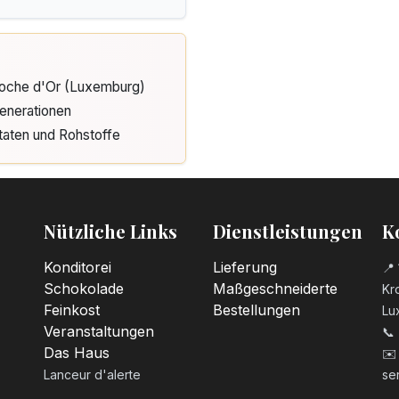
Cloche d'Or (Luxemburg)
enerationen
taten und Rohstoffe
Nützliche Links
Dienstleistungen
K
Konditorei
Lieferung
📍 
Schokolade
Maßgeschneiderte
Kro
Feinkost
Bestellungen
Lu
Veranstaltungen
📞
Das Haus
✉️
Lanceur d'alerte
se