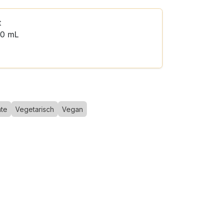
t
00 mL
hte
Vegetarisch
Vegan