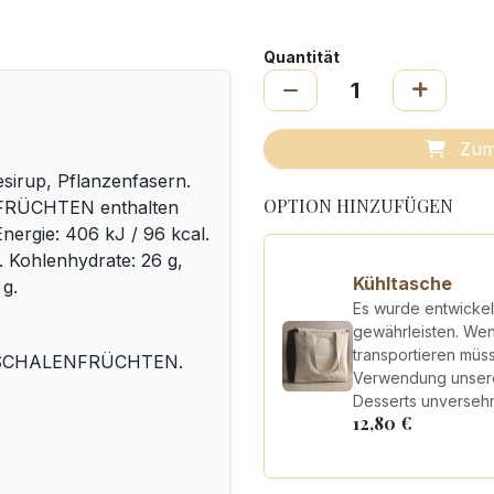
Quantität
Zum
sirup, Pflanzenfasern.
OPTION HINZUFÜGEN
FRÜCHTEN enthalten
nergie: 406 kJ / 96 kcal.
g. Kohlenhydrate: 26 g,
Kühltasche
 g.
Es wurde entwickel
gewährleisten. Wenn
transportieren müs
I, SCHALENFRÜCHTEN.
Verwendung unserer
Desserts unverseh
12,80
€