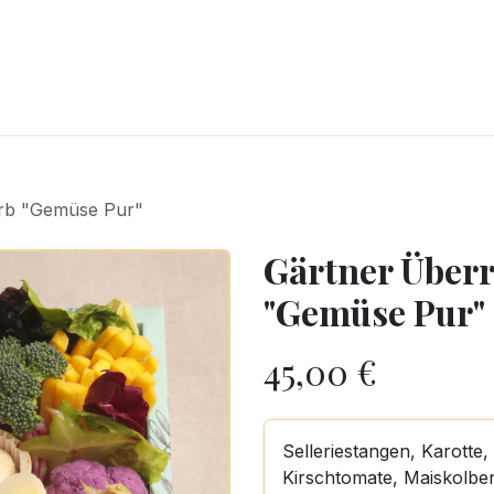
CKEREI
SPEISEEIS
SCHOKOLADE & SÜSSE FREUDEN
SNACKIN
rb "Gemüse Pur"
Gärtner Über
"Gemüse Pur"
45,00
€
Selleriestangen, Karotte
Kirschtomate, Maiskolbe