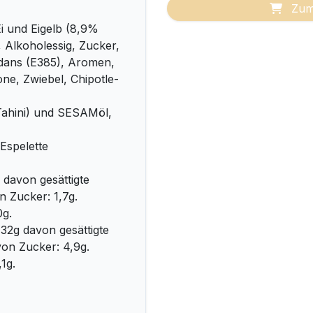
Zum
i und Eigelb (8,9%
 Alkoholessig, Zucker,
xidans (E385), Aromen,
ne, Zwiebel, Chipotle-
ahini) und SESAMöl,
Espelette
 davon gesättigte
n Zucker: 1,7g.
0g.
 32g davon gesättigte
von Zucker: 4,9g.
,1g.