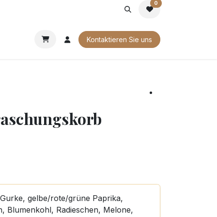
0
G
FIRMENGESCHENKE
UNSERE BROSCHÜREN
Kontaktieren Sie uns
raschungskorb
, Gurke, gelbe/rote/grüne Paprika,
n, Blumenkohl, Radieschen, Melone,