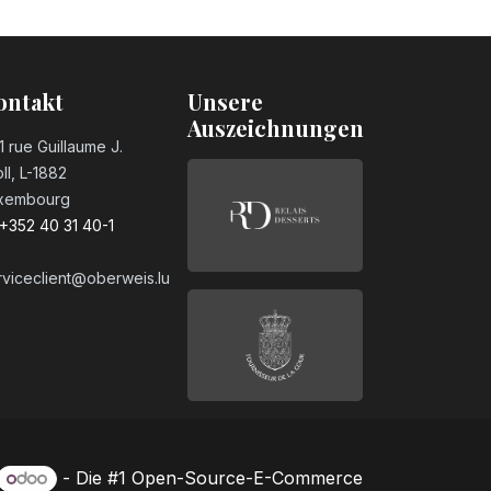
ontakt
Unsere
Auszeichnungen
1 rue Guillaume J.
ll, L-1882
xembourg
+352 40 31 40-1
rviceclient@oberweis.lu
- Die #1
Open-Source-E-Commerce