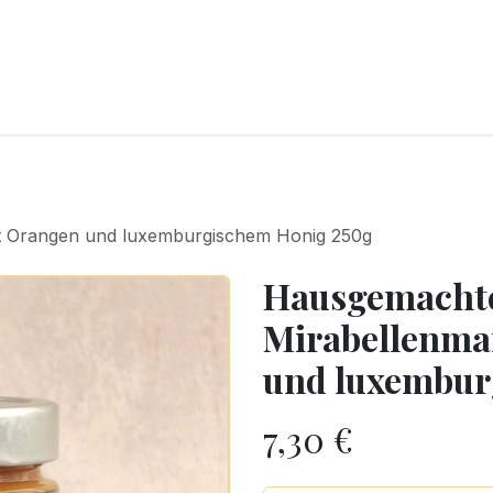
CKEREI
SPEISEEIS
SCHOKOLADE & SÜSSE FREUDEN
SNACKIN
t Orangen und luxemburgischem Honig 250g
Hausgemacht
Mirabellenma
und luxembur
7,30
€