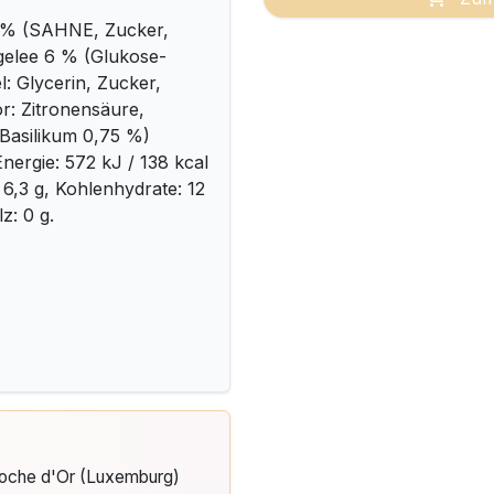
3 % (SAHNE, Zucker,
mgelee 6 % (Glukose-
l: Glycerin, Zucker,
or: Zitronensäure,
 Basilikum 0,75 %)
nergie: 572 kJ / 138 kcal
: 6,3 g, Kohlenhydrate: 12
z: 0 g.
Cloche d'Or (Luxemburg)