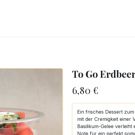
CKEREI
SPEISEEIS
SCHOKOLADE & SÜSSE FREUDEN
SNACKIN
To Go Erdbee
6,80
€
Ein frisches Dessert zu
mit der Cremigkeit einer 
Basilikum-Gelee verleiht 
Note für ein perfekt som