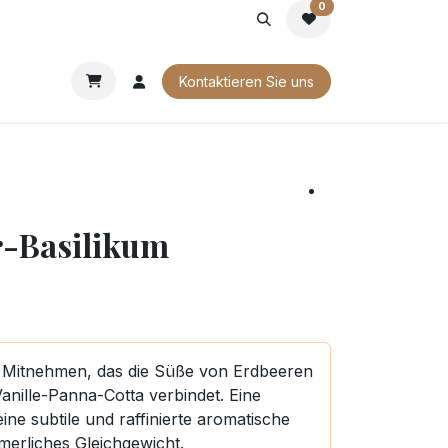
0
G
FIRMENGESCHENKE
UNSERE BROSCHÜREN
Kontaktieren Sie uns
r-Basilikum
m Mitnehmen, das die Süße von Erdbeeren
Vanille-Panna-Cotta verbindet. Eine
eine subtile und raffinierte aromatische
merliches Gleichgewicht.