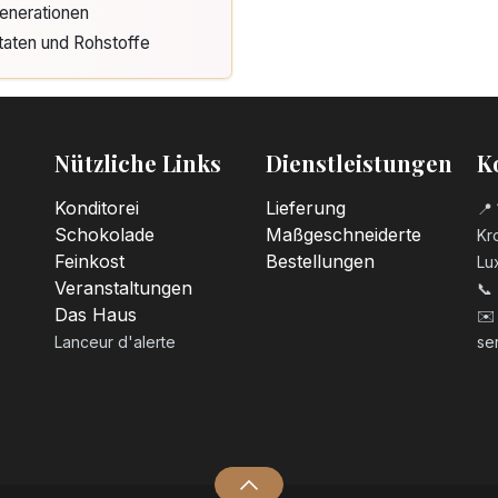
enerationen
taten und Rohstoffe
Nützliche Links
Dienstleistungen
K
Konditorei
Lieferung
📍 
Schokolade
Maßgeschneiderte
Kro
Feinkost
Bestellungen
Lu
Veranstaltungen
📞
Das Haus
✉️
Lanceur d'alerte
se