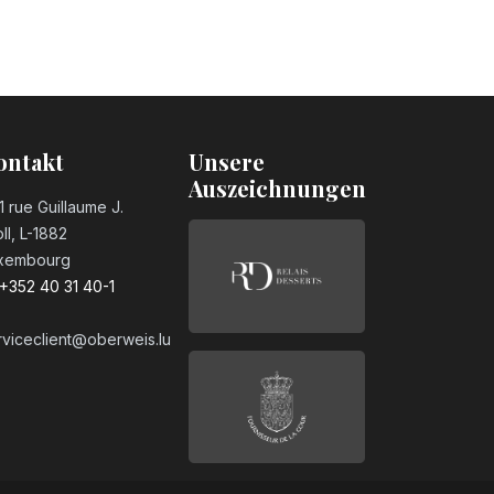
ontakt
Unsere
Auszeichnungen
1 rue Guillaume J.
ll, L-1882
xembourg
+352 40 31 40-1
rviceclient@oberweis.lu