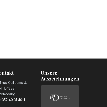
ontakt
Unsere
Auszeichnungen
1 rue Guillaume J.
ll, L-1882
xembourg
+352 40 31 40-1