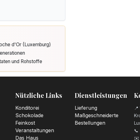
Cloche d'Or (Luxemburg)
enerationen
taten und Rohstoffe
Nützliche Links
Dienstleistungen
K
Konditorei
Lieferung
📍 
Schokolade
Maßgeschneiderte
Kro
Feinkost
Bestellungen
Lu
Veranstaltungen
📞
Das Haus
✉️