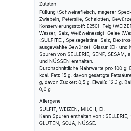
Zutaten
Füllung (Schweinefleisch, magerer Spec
Zwiebeln, Petersilie, Schalotten, Gewürz
Konservierungsstoff: E250), Teig (WE
Wasser, Salz, Weißweinessig), Gelee (Wa
(SULFITE), Speisegelatine, Salz, Dextros
ausgewählte Gewürze), Glasur (EI- und K
Spuren von SELLERIE, SENF, SESAM, 
und NÜSSEN enthalten.
Durchschnittliche Nährwerte pro 100 g: E
kcal. Fett: 15 g, davon gesättigte Fettsäu
g, davon Zucker: 0,5 g. Eiweiß: 12,3 g. Ball
0,6 g
Allergene
SULFIT, WEIZEN, MILCH, EI.
Kann Spuren enthalten von : SELLERIE
GLUTEN, SOJA, NÜSSE.