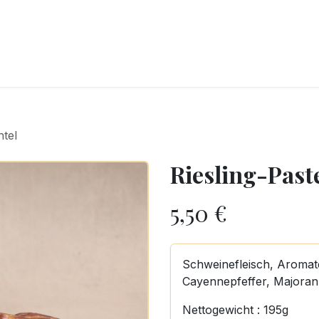
CKEREI
SPEISEEIS
SCHOKOLADE & SÜSSE FREUDEN
SNACKIN
ntel
Riesling-Past
5,50
€
Schweinefleisch, Aromate
Cayennepfeffer, Majoran
Nettogewicht : 195g