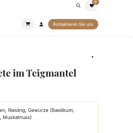
0
G
FIRMENGESCHENKE
UNSERE BROSCHÜREN
Kontaktieren Sie uns
ete im Teigmantel
n, Riesling, Gewürze (Basilikum,
, Muskatnuss)