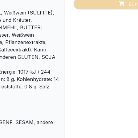
Zum
k, Weißwein (SULFITE),
e und Kräuter,
IZENMEHL, BUTTER;
sser, Weißwein
e, Pflanzenextrakte,
affeeextrakt). Kann
anderen GLUTEN, SOJA
nergie: 1017 kJ / 244
ren: 8 g. Kohlenhydrate: 14
aststoffe: 0,8 g. Salz:
, SENF, SESAM, andere