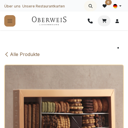
Zum Inhalt springen
0
Über uns
Unsere Restaurantkarten
Alle Produkte