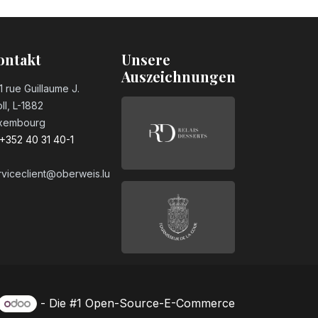
ontakt
Unsere
Auszeichnungen
1 rue Guillaume J.
ll, L-1882
xembourg
+352 40 31 40-1
rviceclient@oberweis.lu
- Die #1
Open-Source-E-Commerce