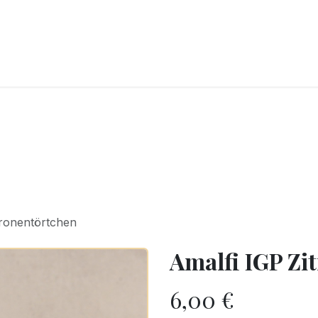
CKEREI
SPEISEEIS
SCHOKOLADE & SÜSSE FREUDEN
SNACKIN
tronentörtchen
Amalfi IGP Zi
6,00
€