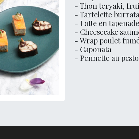
- Thon teryaki, fru
- Tartelette burrat
- Lotte en tapenad
- Cheesecake sau
- Wrap poulet fum
- Caponata
- Pennette au pesto