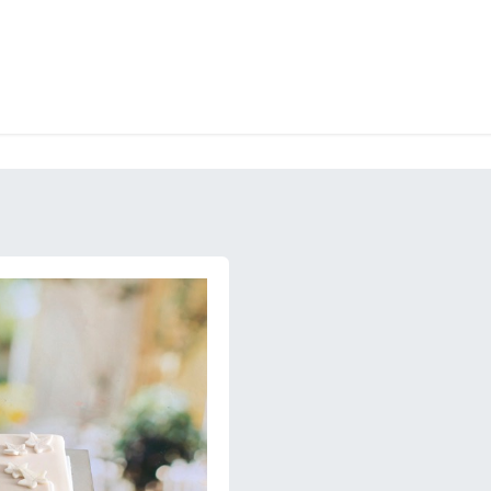
LANGERIE
GLACES
CONFISERIE
TRAITEUR
ENTREPRISES
B