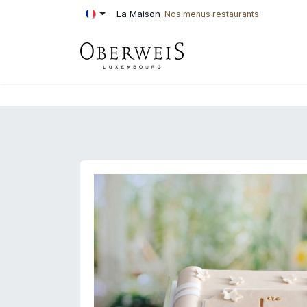
Se rendre au contenu
La Maison
Nos menus restaurants
PÂTISSERIE
BOU