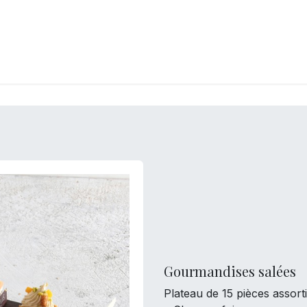
LANGERIE
GLACES
CONFISERIE
TRAITEUR
ENTREPRISES
B
Gourmandises salées
Plateau de 15 pièces assort