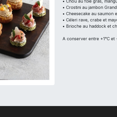
• Chou au foie gras, mangu
• Crostini au jambon Gran
• Cheesecake au saumon e
• Céleri rave, crabe et may
• Brioche au haddock et ch
A conserver entre +1°C et