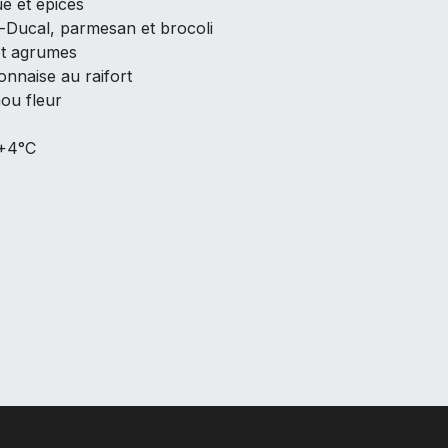
e et épices
d-Ducal, parmesan et brocoli
t agrumes
onnaise au raifort
ou fleur
 +4°C