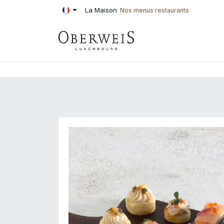
Se rendre au contenu
La Maison
Nos menus restaurants
PÂTISSERIE
BOU