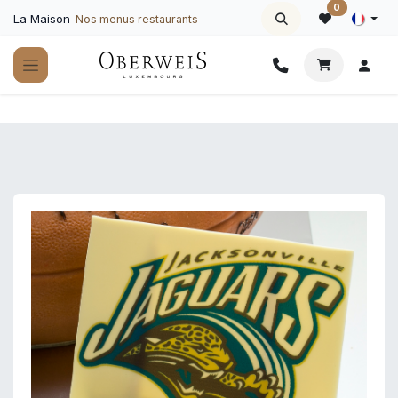
Se rendre au contenu
0
La Maison
Nos menus restaurants