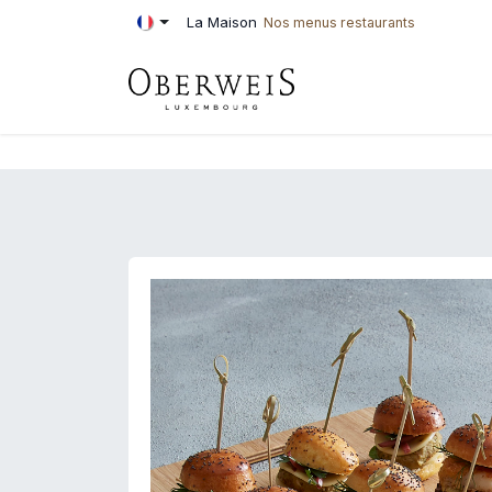
Se rendre au contenu
La Maison
Nos menus restaurants
PÂTISSERIE
BOU