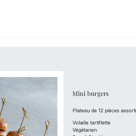
LANGERIE
GLACES
CONFISERIE
TRAITEUR
ENTREPRISES
B
Mini burgers
Plateau de 12 pièces assorti
Volaille tartiflette
Végétarien