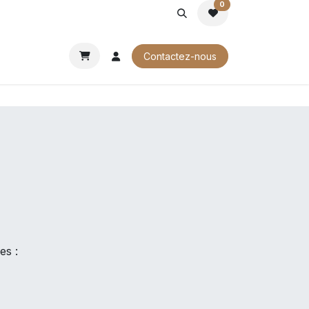
0
ROCHURES
Contactez-nous
es :