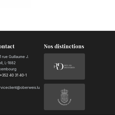
ontact
Nos distinctions
1 rue Guillaume J.
ll, L-1882
xembourg
+352 40 31 40-1
rviceclient@oberweis.lu