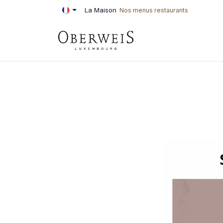
Se rendre au contenu
La Maison
Nos menus restaurants
PÂTISSERIE
BOU