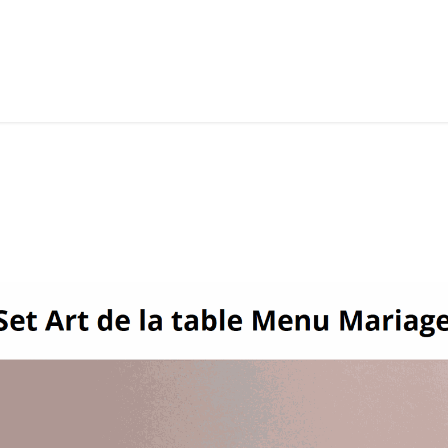
LANGERIE
GLACES
CONFISERIE
TRAITEUR
ENTREPRISES
B