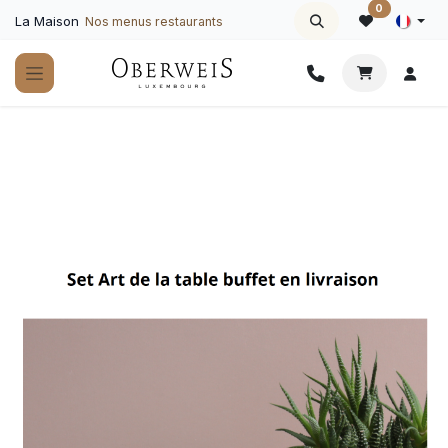
Se rendre au contenu
0
La Maison
Nos menus restaurants