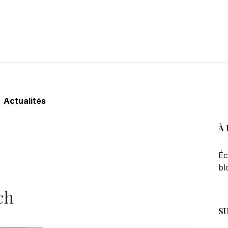
LANGERIE
GLACES
CONFISERIE
TRAITEUR
ENTREPRISES
B
Actualités
À
Éc
bl
ch
S