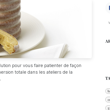
A
ution pour vous faire patienter de façon
rsion totale dans les ateliers de la
T
.
b
c
g