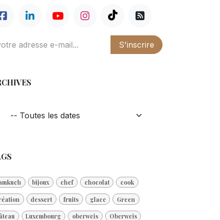
S'inscrire
RCHIVES
AGS
amkuch
bijoux
chef
chocolat
cook
réation
dessert
fruits
glace
Green
âteau
Luxembourg
oberweis
Oberweis