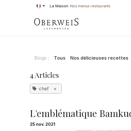
Se rendre au contenu
La Maison
Nos menus restaurants
PÂTISSERIE
BOU
Blogs :
Tous
Nos délicieuses recettes
4 Articles
chef
×
L'emblématique Bamku
25 nov. 2021