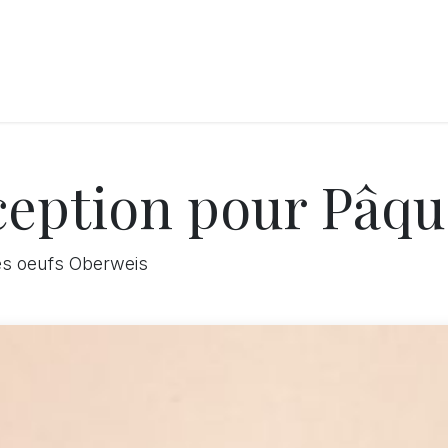
LANGERIE
GLACES
CONFISERIE
TRAITEUR
ENTREPRISES
B
ception pour Pâqu
des oeufs Oberweis