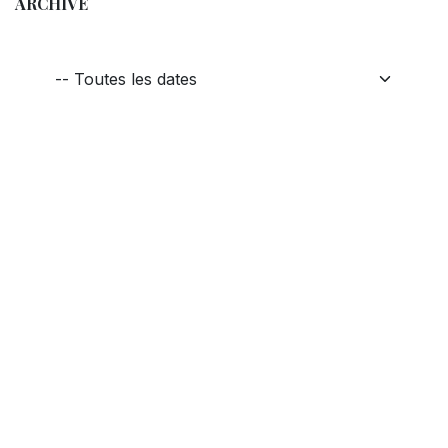
ARCHIVE
Lire suivant
Awards du Club des
Croqueurs de Chocolat
Pour les tablettes de chocolat