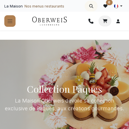
Se rendre au contenu
0
La Maison
Nos menus restaurants
Collection Pâques
La Maison Oberweis dévoile sa collection
exclusive de Pâques, aux créations gourmandes.