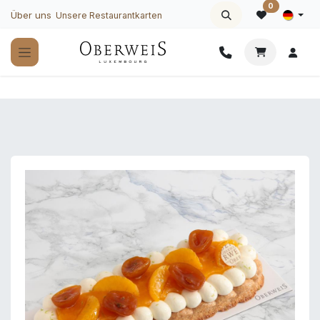
Zum Inhalt springen
0
Über uns
Unsere Restaurantkarten