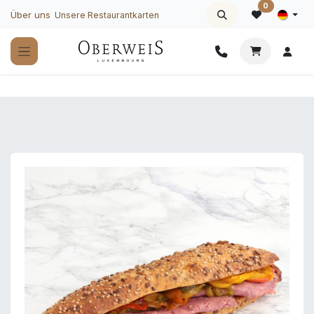
Zum Inhalt springen
0
Über uns
Unsere Restaurantkarten