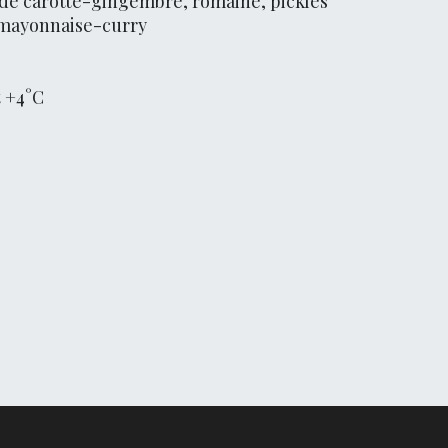
e de carotte-gingembre, romaine, pickles
 mayonnaise-curry
t +4°C