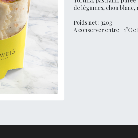
Tortilla, pastrami, puré
de légumes, chou blanc,
Poids net : 320g
A conserver entre +1°C e