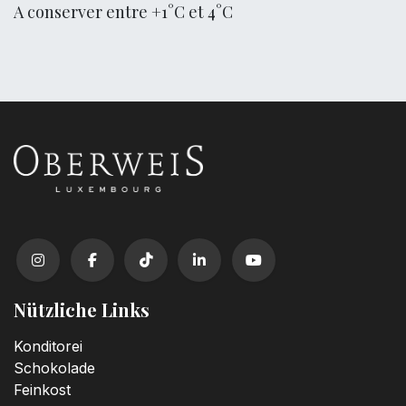
A conserver entre +1°C et 4°C
Nützliche Links
Konditorei
Schokolade
Feinkost