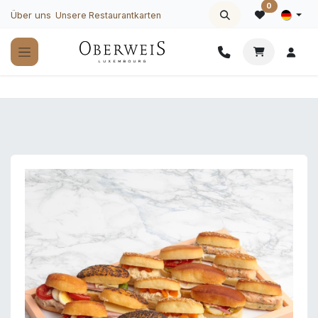
Zum Inhalt springen
0
Über uns
Unsere Restaurantkarten