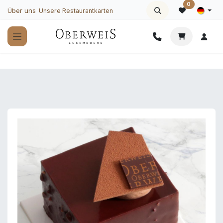
Zum Inhalt springen
0
Über uns
Unsere Restaurantkarten