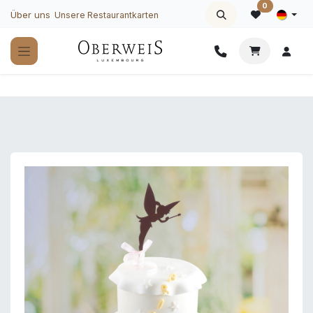
Zum Inhalt springen
0
Über uns
Unsere Restaurantkarten